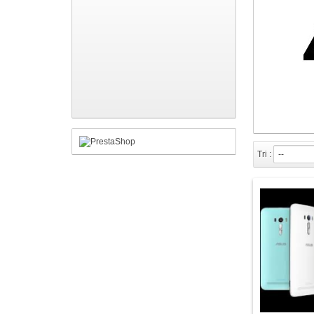
Tri :
--