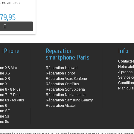
 ecran asus
e
 79,95
n iPhone
Reparation
Info
smartphone Paris
Contacte
Notre atel
one XS Max
Réparation Huawei
A propos
one XS
Réparation Honor
Service c
one XR
Réparation Asus Zenfone
Condition
one X
Réparation OnePlus
Plan du s
ne 8 - 8 Plus
Réparation Sony Xperia
ne 7 - 7 Plus
Réparation Nokia Lumia
ne 6s - 6s Plus
Réparation Samsung Galaxy
one 6
Réparation Alcatel
one SE
one 5s
one 5c