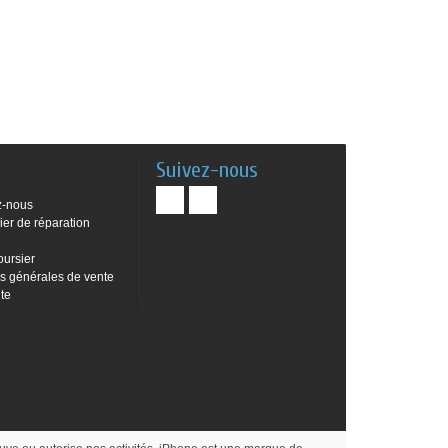
Suivez-nous
z-nous
ier de réparation
oursier
s générales de vente
ite