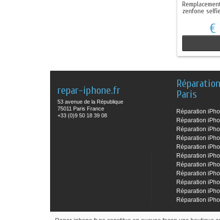
Remplacement
zenfone selfi
€
Réparatio
repar-iphone.fr
Paris
53 avenue de la République
75011 Paris France
Réparation iPh
+33 (0)9 50 18 39 08
Réparation iPh
Réparation iPh
Réparation iPh
Réparation iPho
Réparation iPho
Réparation iPho
Réparation iPh
Réparation iPh
Réparation iPh
Réparation iPh