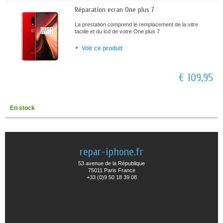
Réparation ecran One plus 7
La prestation comprend le remplacement de la vitre
tactile et du lcd de votre One plus 7
Voir ce produit
€ 109,95
En stock
repar-iphone.fr
53 avenue de la République
75011 Paris France
+33 (0)9 50 18 39 08