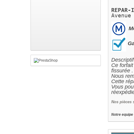
REPAR-
Avenue
Me
Ga
Descriptif
Ce forfai
fissurée .
Nous remp
Cette rép
Vous pouv
réexpédie
Nos
pièces 
Notre equipe 