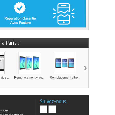
a Paris :
›
itre...
Remplacement vitre...
Remplacement vitre...
Remplacement vitre..
Suivez-nous
z-nous
ier de réparation