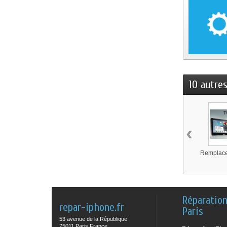
10 autre
‹
Remplacem
Réparatio
repar-iphone.fr
Paris
53 avenue de la République
75011 Paris France