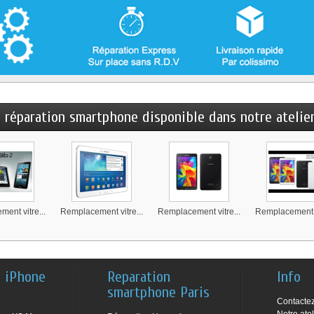
s réparation smartphone disponible dans notre atelier 
ent vitre...
Remplacement vitre...
Remplacement vitre...
Remplacement v
n iPhone
Reparation
Info
smartphone Paris
Contacte
Notre atel