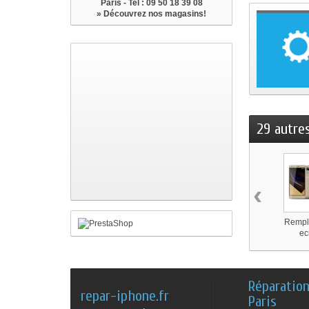
Paris - Tel : 09 50 18 39 08
» Découvrez nos magasins!
29 autre
‹
Rempl
ec
Réparatio
repar-iphone.fr
Paris