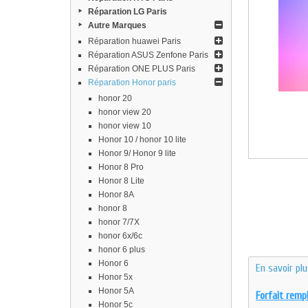
Réparation LG Paris
Autre Marques
Réparation huawei Paris
Réparation ASUS Zenfone Paris
Réparation ONE PLUS Paris
Réparation Honor paris
honor 20
honor view 20
honor view 10
Honor 10 / honor 10 lite
Honor 9/ Honor 9 lite
Honor 8 Pro
Honor 8 Lite
Honor 8A
honor 8
honor 7/7X
honor 6x/6c
honor 6 plus
Honor 6
En savoir pl
Honor 5x
Honor 5A
Forfait remp
Honor 5c