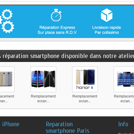
s réparation smartphone disponible dans notre atelier
acement
Remplacement
Remplacement
Remplacem
ran...
ecran...
ecran...
ecran...
n iPhone
Reparation
Info
smartphone Paris