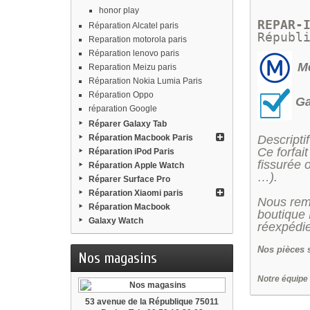
honor play
REPAR-
Réparation Alcatel paris
Républ
Reparation motorola paris
Réparation lenovo paris
Me
Reparation Meizu paris
Réparation Nokia Lumia Paris
Réparation Oppo
Ga
réparation Google
Réparer Galaxy Tab
Descriptif
Réparation Macbook Paris
Ce forfai
Réparation iPod Paris
fissurée 
Réparation Apple Watch
…).
Réparer Surface Pro
Réparation Xiaomi paris
Nous remp
Réparation Macbook
boutique 
Galaxy Watch
réexpédie
Nos
pièces 
Nos magasins
Notre équipe
53 avenue de la République 75011