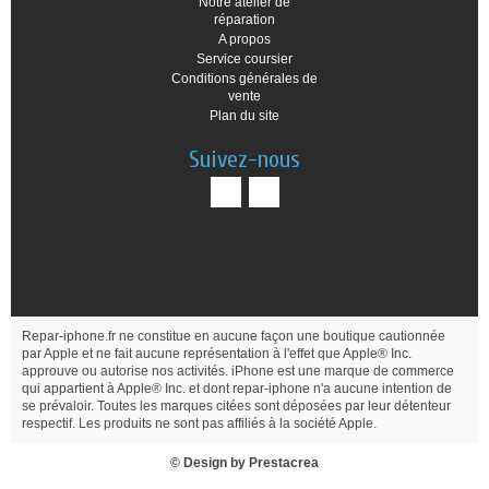
Notre atelier de
réparation
A propos
Service coursier
Conditions générales de
vente
Plan du site
Suivez-nous
Repar-iphone.fr ne constitue en aucune façon une boutique cautionnée
par Apple et ne fait aucune représentation à l'effet que Apple® Inc.
approuve ou autorise nos activités. iPhone est une marque de commerce
qui appartient à Apple® Inc. et dont repar-iphone n'a aucune intention de
se prévaloir. Toutes les marques citées sont déposées par leur détenteur
respectif. Les produits ne sont pas affiliés à la société Apple.
© Design by
Prestacrea