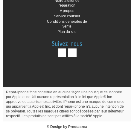
Notre atelier de
réparation
A propos
Service coursier
Conditions générales de
vente
Plan du site
Suivez-nous
Repar-iphone.fr ne constitue en aucune façon une boutique cautionnée
par Apple et ne fait aucune représentation à l'effet que Apple® Inc.
approuve ou autorise nos activités. iPhone est une marque de commerce
qui appartient à Apple® Inc. et dont repar-iphone n'a aucune intention de
se prévaloir. Toutes les marques citées sont déposées par leur détenteur
respectif. Les produits ne sont pas affiliés à la société Apple.
© Design by
Prestacrea