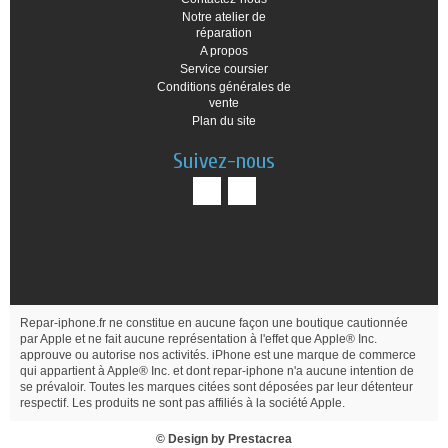
Notre atelier de
réparation
A propos
Service coursier
Conditions générales de
vente
Plan du site
Suivez-nous
Repar-iphone.fr ne constitue en aucune façon une boutique cautionnée
par Apple et ne fait aucune représentation à l'effet que Apple® Inc.
approuve ou autorise nos activités. iPhone est une marque de commerce
qui appartient à Apple® Inc. et dont repar-iphone n'a aucune intention de
se prévaloir. Toutes les marques citées sont déposées par leur détenteur
respectif. Les produits ne sont pas affiliés à la société Apple.
© Design by
Prestacrea