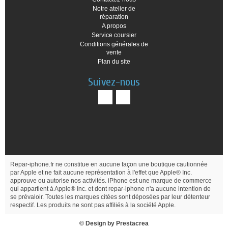
Notre atelier de
réparation
A propos
Service coursier
Conditions générales de
vente
Plan du site
Suivez-nous
Repar-iphone.fr ne constitue en aucune façon une boutique cautionnée
par Apple et ne fait aucune représentation à l'effet que Apple® Inc.
approuve ou autorise nos activités. iPhone est une marque de commerce
qui appartient à Apple® Inc. et dont repar-iphone n'a aucune intention de
se prévaloir. Toutes les marques citées sont déposées par leur détenteur
respectif. Les produits ne sont pas affiliés à la société Apple.
© Design by
Prestacrea