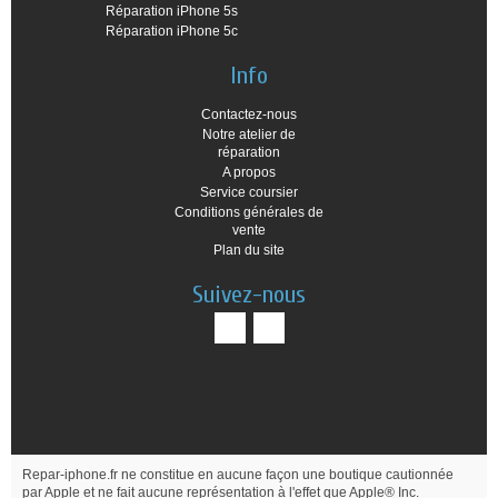
Réparation iPhone 5s
Réparation iPhone 5c
Info
Contactez-nous
Notre atelier de
réparation
A propos
Service coursier
Conditions générales de
vente
Plan du site
Suivez-nous
Repar-iphone.fr ne constitue en aucune façon une boutique cautionnée
par Apple et ne fait aucune représentation à l'effet que Apple® Inc.