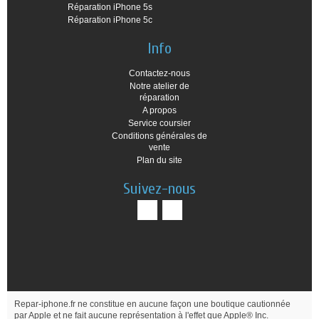
Réparation iPhone 5s
Réparation iPhone 5c
Info
Contactez-nous
Notre atelier de
réparation
A propos
Service coursier
Conditions générales de
vente
Plan du site
Suivez-nous
Repar-iphone.fr ne constitue en aucune façon une boutique cautionnée
par Apple et ne fait aucune représentation à l'effet que Apple® Inc.