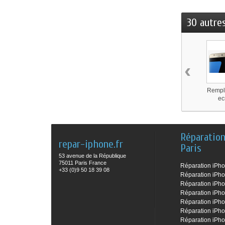
30 autre
‹
Rempl
ec
Réparatio
repar-iphone.fr
Paris
53 avenue de la République
75011 Paris France
Réparation iPh
+33 (0)9 50 18 39 08
Réparation iPh
Réparation iPh
Réparation iPh
Réparation iPho
Réparation iPho
Réparation iPho