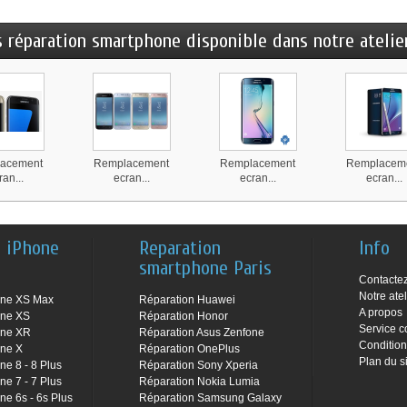
s réparation smartphone disponible dans notre atelier
acement
Remplacement
Remplacement
Remplacem
ran...
ecran...
ecran...
ecran...
n iPhone
Reparation
Info
smartphone Paris
Contacte
Notre atel
one XS Max
Réparation Huawei
A propos
one XS
Réparation Honor
Service c
one XR
Réparation Asus Zenfone
Condition
one X
Réparation OnePlus
Plan du s
ne 8 - 8 Plus
Réparation Sony Xperia
ne 7 - 7 Plus
Réparation Nokia Lumia
ne 6s - 6s Plus
Réparation Samsung Galaxy