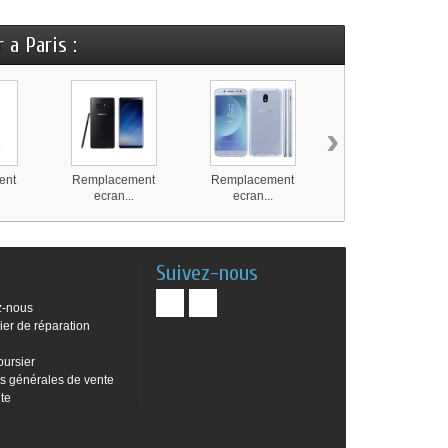
 a Paris :
›
ent
Remplacement
Remplacement
Remplacement
ecran...
ecran...
ecran...
Suivez-nous
z-nous
ier de réparation
oursier
s générales de vente
ite