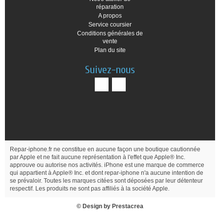
réparation
A propos
Service coursier
Conditions générales de
vente
Plan du site
Suivez-nous
Repar-iphone.fr ne constitue en aucune façon une boutique cautionnée
par Apple et ne fait aucune représentation à l'effet que Apple® Inc.
approuve ou autorise nos activités. iPhone est une marque de commerce
qui appartient à Apple® Inc. et dont repar-iphone n'a aucune intention de
se prévaloir. Toutes les marques citées sont déposées par leur détenteur
respectif. Les produits ne sont pas affiliés à la société Apple.
© Design by
Prestacrea