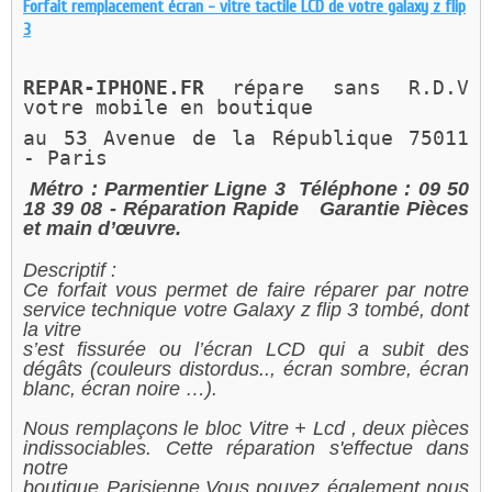
Forfait remplacement écran - vitre tactile LCD de votre galaxy z flip
3
REPAR-IPHONE.FR 
répare sans R.D.V 
votre mobile en boutique 
au 
53 Avenue de la République 75011 
- Paris 
Métro : Parmentier Ligne 3
Téléphone : 09 50
18 39 08
- Réparation Rapide
Garantie Pièces
et main d’œuvre.
Descriptif :
Ce forfait vous permet de faire réparer par notre
service technique votre Galaxy z flip 3 tombé, dont
la vitre
s’est fissurée ou l’écran LCD qui a subit des
dégâts (couleurs distordus.., écran sombre, écran
blanc, écran noire …).
Nous remplaçons le bloc Vitre + Lcd , deux pièces
indissociables. Cette réparation s'effectue dans
notre
boutique Parisienne.Vous pouvez également nous