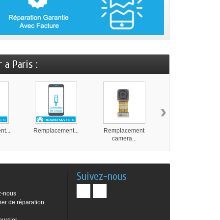
 a Paris :
›
t...
Remplacement...
Remplacement
Remplacement
camera...
camera...
Suivez-nous
z-nous
ier de réparation
oursier