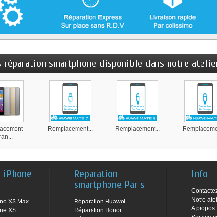
s réparation smartphone disponible dans notre atelier
acement
Remplacement...
Remplacement...
Remplacemen
ran...
n iPhone
Reparation
Info
smartphone Paris
Contacte
Notre atel
one XS Max
Réparation Huawei
A propos
one XS
Réparation Honor
Service c