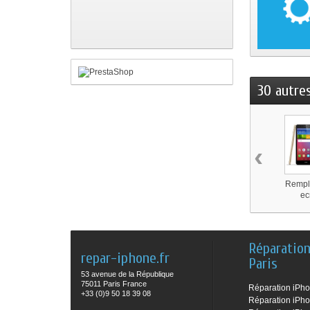
30 autre
‹
Rempl
ec
Réparatio
repar-iphone.fr
Paris
53 avenue de la République
75011 Paris France
Réparation iPh
+33 (0)9 50 18 39 08
Réparation iPh